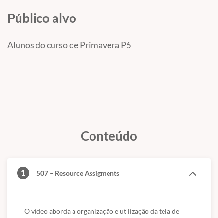
Público alvo
Recursos associados são listagens de recursos e
atividades relacionadas.
É importante entender como filtrar recursos,
Alunos do curso de Primavera P6
agrupá-los e criar gráficos.
Pode-se analisar informações de mão de obra,
materiais e equipamentos.
As informações também podem ser aplicadas às
atividades do projeto.
Conteúdo
1
507 – Resource Assigments
O vídeo aborda a organização e utilização da tela de 