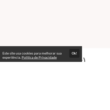
Este site usa cookies para melhorar sua
Ok!
experiência.
Política de Privacidade
Professores(as)
Sérgio de Amorim Magalhães
Consultor e Empresário