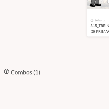
16 horas
815_TREI
DE PRIMA
ON-LINE 
1907
Combos (1)