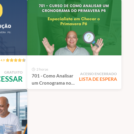
4.9
2 horas
GRATUITO
ACESSO ENCERRADO
701 - Como Analisar
CESSAR
LISTA DE ESPERA
um Cronograma no
Primavera P6