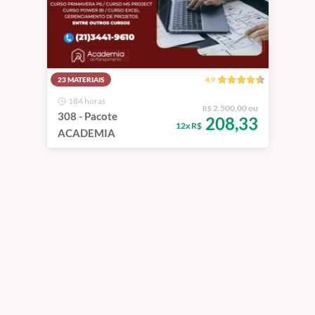
23 MATERIAIS
4.9
184 horas
2.500,00 ou
R$
308 - Pacote
208,33
12x R$
ACADEMIA