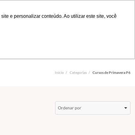
shopping_cart
CADASTRO
ENTRAR
e e personalizar conteúdo. Ao utilizar este site, você
Início
/
Categorias
/
Cursos de Primavera P6
Ordenar por