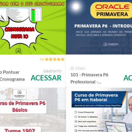
5.0
1 hora
GRATUITO
o Pontuar
101 - Primavera P6
ACESSAR
A
 Cronograma
Professional -
Introdução