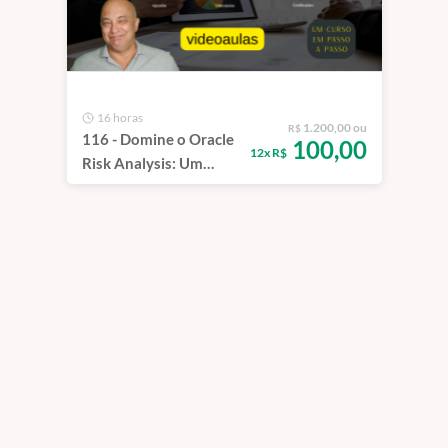
16 horas
1.200,00 ou
R$
116 - Domine o Oracle
100,00
12x R$
Risk Analysis: Um
Curso Passo a Passo