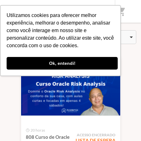
Início
/
Categorias
/
Risk Analysis
shopping_cart
Utilizamos cookies para oferecer melhor
experiência, melhorar o desempenho, analisar
como você interage em nosso site e
Cursos (3)
Ordenar por
personalizar conteúdo. Ao utilizar este site, você
concorda com o uso de cookies.
Ok, entendi!
20 horas
ACESSO ENCERRADO
808 Curso de Oracle
LISTA DE ESPERA