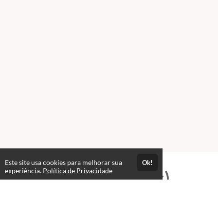
Este site usa cookies para melhorar sua
Ok!
experiência.
Política de Privacidade
Professores(as)