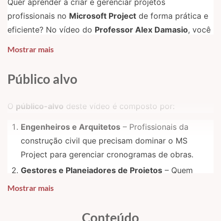
Quer aprender a criar e gerenciar projetos
profissionais no
Microsoft Project
de forma prática e
eficiente? No vídeo do
Professor Alex Damasio
, você
vai descobrir
técnicas essenciais
para planejar,
Mostrar mais
controlar e otimizar seus cronogramas como um
especialista!
Público alvo
Principais Tópicos Abordados:
O
público-alvo
deste vídeo é composto por:
- Configuração inicial
do projeto (datas, calendários e padrões).
- Estruturação de tarefas
e definição de predecessoras.
Engenheiros e Arquitetos
– Profissionais da
- Alocação de recursos
(humanos, materiais e custos).
construção civil que precisam dominar o MS
- Uso de ponderadores
para medição de avanço físico e financeiro.
Project para gerenciar cronogramas de obras.
- Atualização do cronograma
e análise de desempenho com a
Curva
S
.
Gestores e Planejadores de Projetos
– Quem
busca técnicas avançadas para controle de
Não perca essa oportunidade de
elevar suas
Mostrar mais
prazos, custos e recursos.
habilidades em gestão de projetos
com um dos
maiores especialistas na área!
Estudantes de Engenharia e Administração
–
Conteúdo