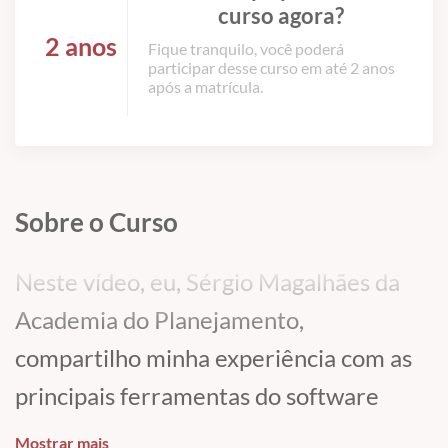
curso agora?
2 anos
Fique tranquilo, você poderá
participar desse curso em até 2 anos
após a matrícula.
Sobre o Curso
Neste vídeo, eu, Sérgio Magalhães da
Academia do Planejamento,
compartilho minha experiência com as
principais ferramentas do software
Primavera. Destaco a organização e o
Mostrar mais