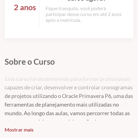
2 anos
Fique tranquilo, você poderá
participar desse curso em até 2 anos
após a matrícula.
Sobre o Curso
Este curso foi desenvolvido para formar profissionais
capazes de criar, desenvolver e controlar cronogramas
de projetos utilizando o Oracle Primavera P6, uma das
ferramentas de planejamento mais utilizadas no
mundo. Ao longo das aulas, vamos percorrer todas as
etapas necessárias para a elaboração de um
Mostrar mais
cronograma profissional, desde a interpretação do