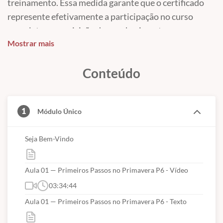
conduzir o aluno desde os conceitos fundamentais até
treinamento. Essa medida garante que o certificado
a aplicação prática das principais funcionalidades do
represente efetivamente a participação no curso
software, utilizando exemplos baseados em projetos
completo e a aquisição dos conhecimentos
reais de engenharia.
Mostrar mais
apresentados ao longo de todas as aulas. Após a
liberação, o certificado poderá ser acessado e emitido
Conteúdo
pelo aluno para utilização em seu currículo,
comprovação de capacitação profissional e
apresentação em processos seletivos ou junto às
1
Módulo Único
empresas.
Seja Bem-Vindo
Aula 01 — Primeiros Passos no Primavera P6 - Vídeo
03:34:44
Aula 01 — Primeiros Passos no Primavera P6 - Texto