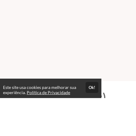
Este site usa cookies para melhorar sua
Ok!
experiência.
Política de Privacidade
Professores(as)
Sérgio de Amorim Magalhães
Consultor e Empresário