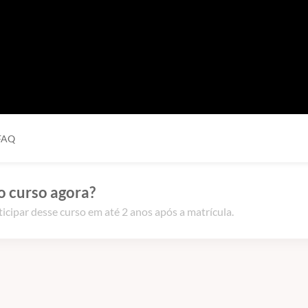
FAQ
o curso agora?
icipar desse curso em até 2 anos após a matrícula.