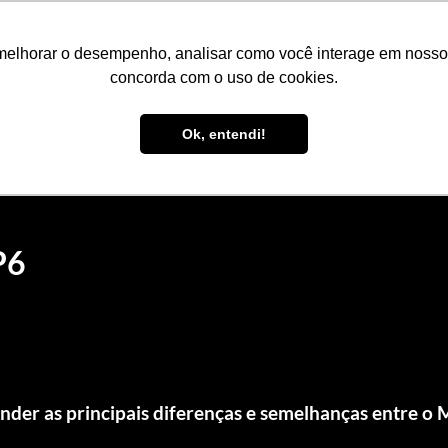
S
CONTEÚDOS
TODOS OS CURSOS
PACOTES
melhorar o desempenho, analisar como você interage em nosso sit
concorda com o uso de cookies.
Ok, entendi!
P6
ender as principais diferenças e semelhanças entre o 