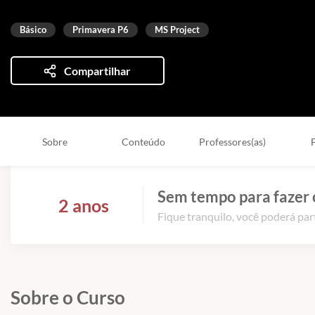
Básico
Primavera P6
MS Project
Compartilhar
Sobre
Conteúdo
Professores(as)
Sem tempo para fazer 
2 anos
Fique tranquilo, você poderá part
Sobre o Curso