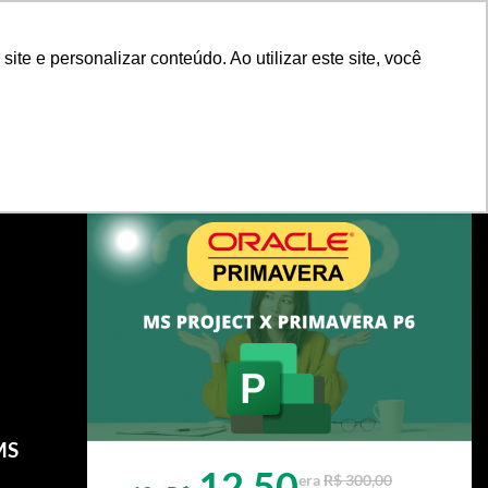
shopping_cart
CADASTRO
ENTRAR
e e personalizar conteúdo. Ao utilizar este site, você
MS
12,50
era
R$ 300,00