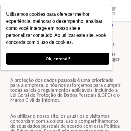
shopping_cart
Utilizamos cookies para oferecer melhor
experiência, melhorar o desempenho, analisar
Política de Privacidade
como você interage em nosso site e
personalizar conteúdo. Ao utilizar este site, você
A Política de Privacidade é um documento que
concorda com o uso de cookies.
informa aos usuários e visitantes do site sobre as
práticas de coleta, uso e compartilhamento de
dados pessoais. Ela também descreve as medidas
Ok, entendi!
de segurança adotadas pela empresa para proteger
os dados pessoais dos usuários e visitantes.
A proteção dos dados pessoais é uma prioridade
para a empresa, e nós nos esforçamos para cumprir
todas as leis e regulamentos aplicáveis, incluindo a
Lei Geral de Proteção de Dados Pessoais (LGPD) e o
Marco Civil da Internet.
Ao utilizar o nosso site, os usuários e visitantes
concordam com a coleta, uso e compartilhamento
de seus dados pessoais de acordo com esta Política