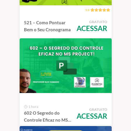
5.0
GRATUITO
521 – Como Pontuar
ACESSAR
Bem o Seu Cronograma
1 hora
GRATUITO
602 O Segredo do
ACESSAR
Controle Eficaz no MS
Project!