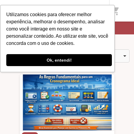
shopping_cart
Utilizamos cookies para oferecer melhor
experiência, melhorar o desempenho, analisar
Início
/
Categorias
/
Gratuito
como você interage em nosso site e
personalizar conteúdo. Ao utilizar este site, você
concorda com o uso de cookies.
Ebook (1)
Ordenar por
Ok, entendi!