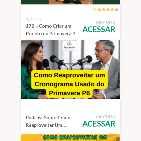
4.9
1 hora
GRATUITO
172 – Como Criar um
ACESSAR
Projeto no Primavera P6
com Ajuda da IA
GRATUITO
Podcast Sobre Como
ACESSAR
Reaproveitar Um
Cronograma No
Primavera P6